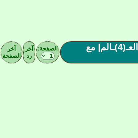
مل(706)ـحق أسود الأطلس-رابع العـ(4)ـالم| مع
الصفحة:
آخر
آخر
رد
الصفحة