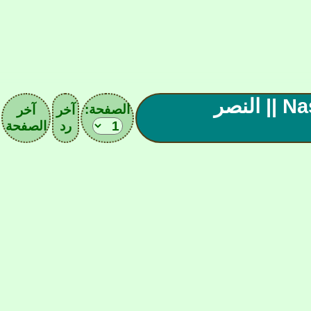
|| ( 6 ) || صحيفـة نـادي النصـر || Nassr F.C || النصر
الصفحة:
آخر
آخر
رد
الصفحة