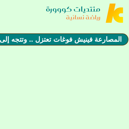
منتديات كووورة
رياضة نسائية
المصارعة فينيش فوغات تعتزل .. وتتجه إلى