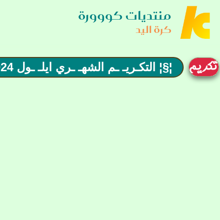
منتديات كووورة
كرة اليد
¦§¦ التكـريـ ـم الشهـ ـري ايلـ ـول 2024 لمميـ ـزي كـ ـرة الـ ـيد ¦§¦