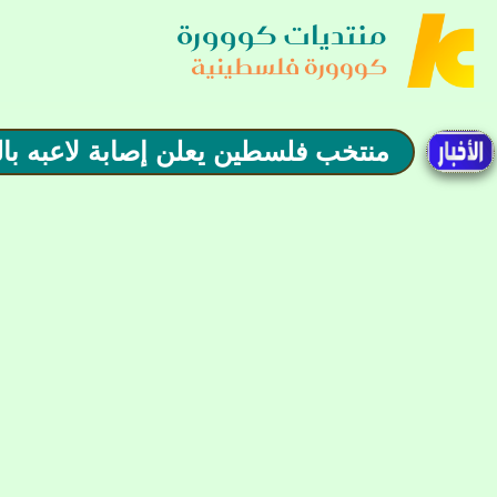
منتديات كووورة
كووورة فلسطينية
منتخب فلسطين يعلن إصابة لاعبه با