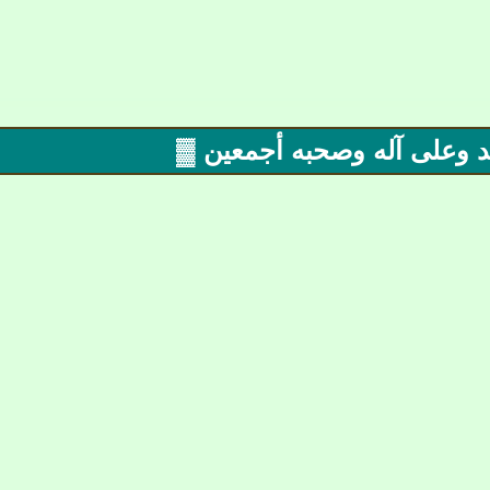
 وعلى آله وصحبه أجمعين ▓