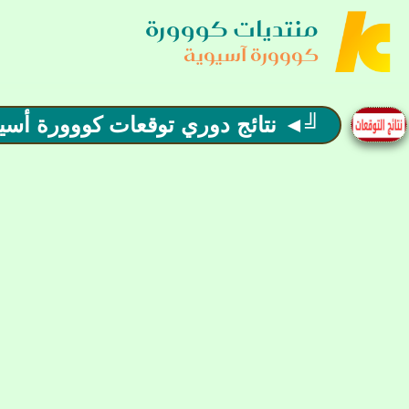
منتديات كووورة
كووورة آسيوية
╝◄ نتائج دوري توقعات كووورة أسيوية ( 2024-2025 ) ►╚ 