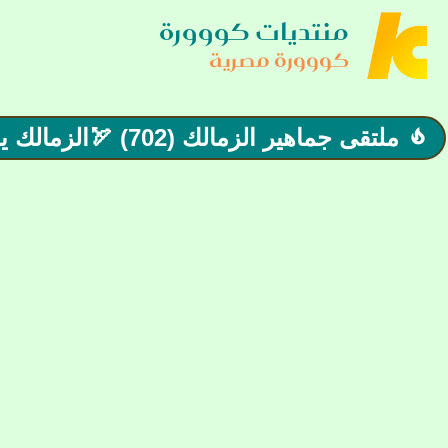
منتديات كووورة
كووورة مصرية
ملتقى جماهير الزمالك (702) 🏹الزمالك يفوز علي المصري بهدف زيزو 🏹
