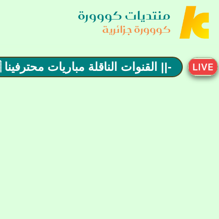
منتديات كووورة
كووورة جزائرية
-|| القنوات الناقلة مباريات محترفينا 🇩🇿 لنهار اليوم ||-