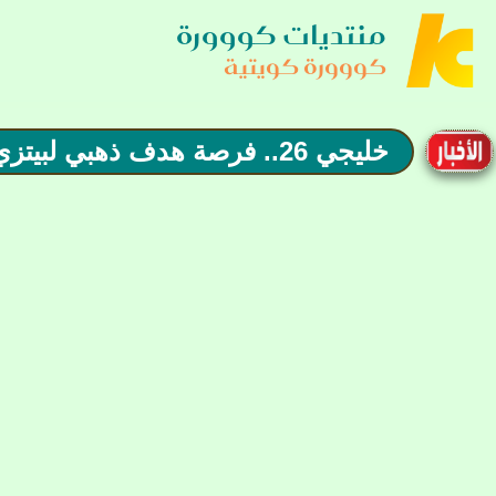
منتديات كووورة
كووورة كويتية
خليجي 26.. فرصة هدف ذهبي لبيتزي مع الكويت