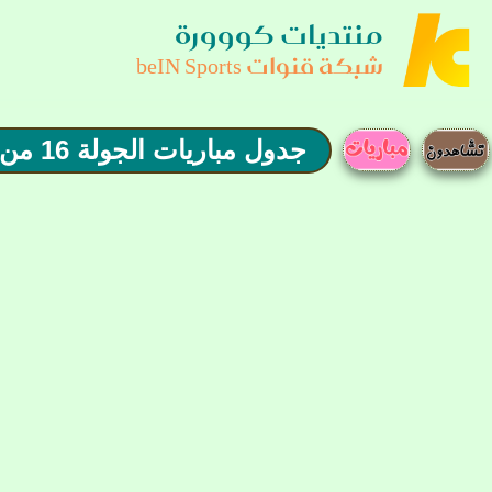
منتديات كووورة
شبكة قنوات beIN Sports
جدول مباريات الجولة 16 من الدوري الإنجليزي الممتاز