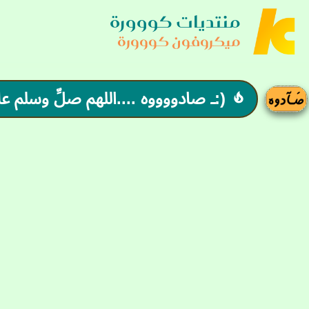
منتديات كووورة
ميكروفون كووورة
(:ـ صادووووه ....اللهم صلِّ وسلم 
