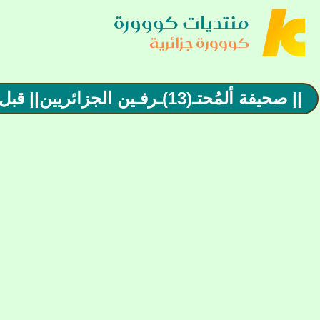
منتديات كووورة
كووورة جزائرية
|| صحيفة ألمُحتـ(13)ـرفـين الجزائريين|| قبل المشاركة شاهد الرد الأول للأهمية ..