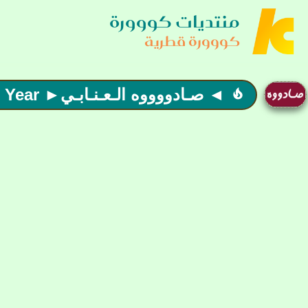
منتديات كووورة
كووورة قطرية
◄ صـادووووه الـعـنـابـي► Happy New Year ►
