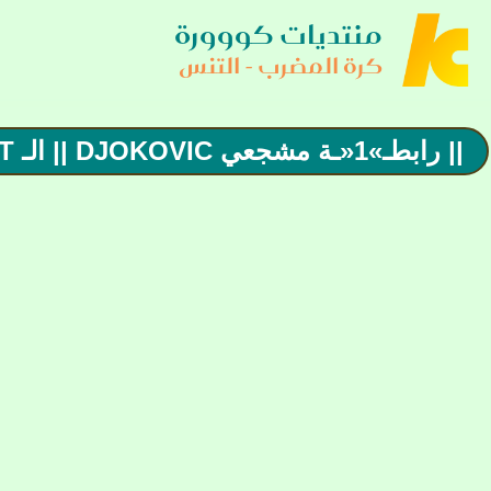
منتديات كووورة
كرة المضرب - التنس
|| رابطـ»1«ـة مشجعي DJOKOVIC || الـ GOAT يـحـقـق اللـقـب 1OO