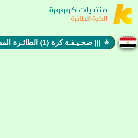
منتديات كووورة
الكرة الطائرة
||| صحـيـفـة كرة (1) الطائـرة المصـريـة ||| المنتخب البارالمبي يتوج بلقب كأس العالم
