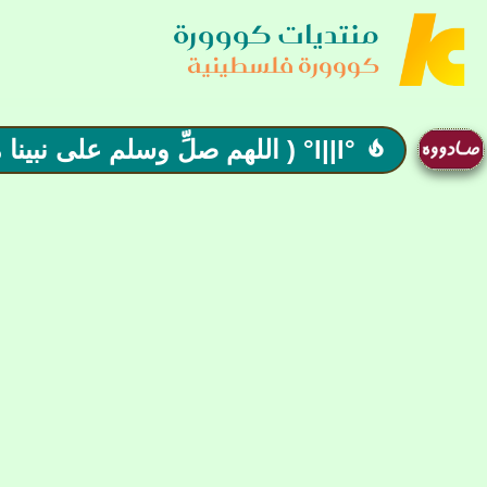
منتديات كووورة
كووورة فلسطينية
°l||l° ( اللهم صلِّ وسلم على نبينا محمد ) العد446ـد°l||l°
