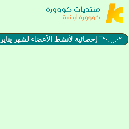
منتديات كووورة
كووورة أردنية
°·.¸¸.·°¯ إحصائية لأنشط الأعضاء لشهر يناير 2025 ¯°·.¸¸.·°¯