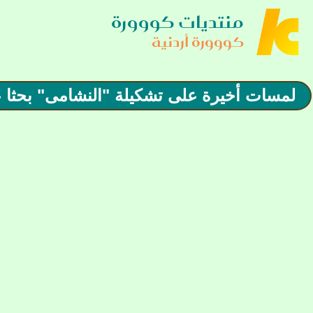
منتديات كووورة
كووورة أردنية
لمسات أخيرة على تشكيلة "النشامى" بحثا عن