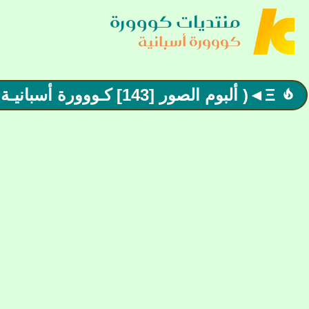
منتديات كووورة
كووورة أسبانية
Ξ◄( ألبوم الصور [143] كـووورة أسبانيـة )►Ξ اللهم انصر فلسطين
