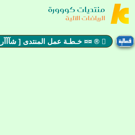
منتديات كووورة
الرياضات الآلية
 ® ¤¤ خـطـة عمل المنتدى [ شآآآرك و أأربح ] وسام +10 نقطة ¤¤ اوسمة مضاعفة