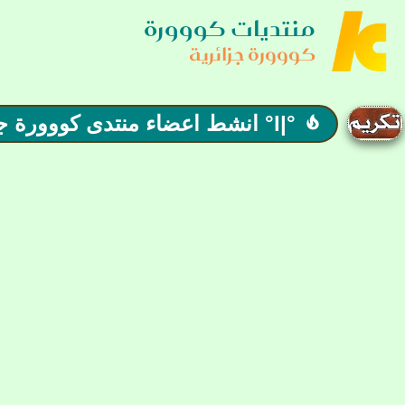
منتديات كووورة
كووورة جزائرية
°|l° انشط اعضاء منتدى كووورة جزائرية 119 لشهر مارس 2025|l°
