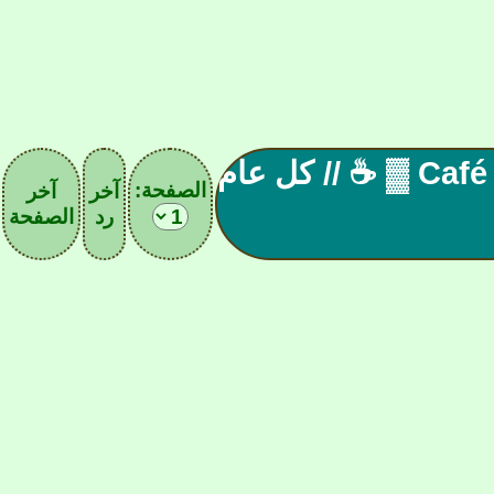
▓ المقهـ| 108|ے الآسيـويے Café ▓ ☕ // كل عام
الصفحة:
آخر
آخر
رد
الصفحة