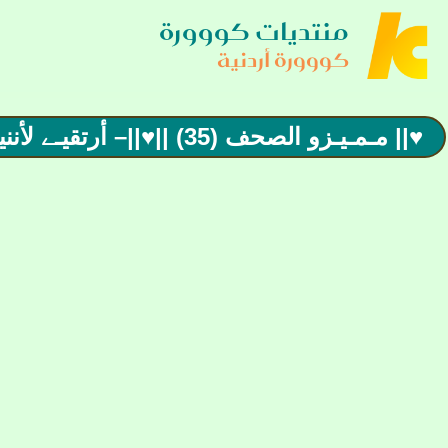
منتديات كووورة
كووورة أردنية
♥|| مـمـيـزو الصحف (35) ||♥||– أرتقيـے لأننيـے أردنيـے