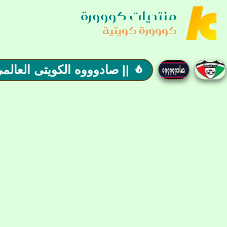
منتديات كووورة
كووورة كويتية
|| صادوووه الكويتى العالمي |
