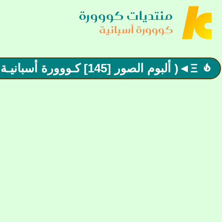
منتديات كووورة
كووورة أسبانية
Ξ◄( ألبوم الصور [145] كـووورة أسبانيـة )►Ξ اللهم انصر فلسطين
