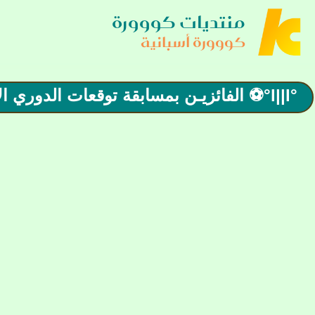
منتديات كووورة
كووورة أسبانية
°l||l°⚽ الفائزيـن بمسابقة توقعات الدوري الأسباني الجولة 35 ⚽°l||l° مباريات الاحد