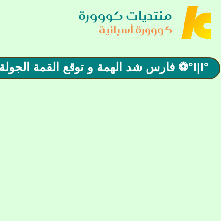
منتديات كووورة
كووورة أسبانية
°l|l°⚽ فارس شد الهمة و توقع القمة الجولة الختـامية ⚽ °l|l° ريال بيتيس X فالينسيا