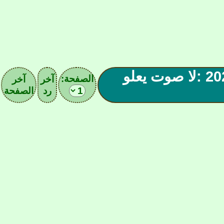
🦅🇹🇳 الركن التونسي 2026 :لا صوت يعلو
الصفحة:
آخر
آخر
رد
الصفحة