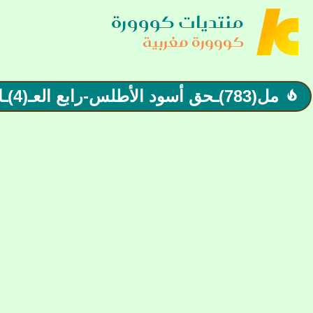
منتديات كووورة
كووورة مغربية
مل(783)ـحق أسود الأطلس-رابع العـ(4)ـالم| الانتصار الثاني عشر على التوالي في انتظار تحسن الأداء
