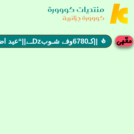
منتديات كووورة
كووورة جزائرية
||كـ6780وفے شـوبDzـے||“‏عيد اضحى مبارك الّلهم انصر إخواننا في فلسطين
