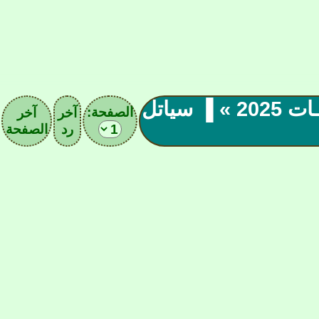
▐« تـغـطـيـة بـطـولـة كـأس الـدوريـات 2025 » ▐ سياتل
الصفحة:
آخر
آخر
رد
الصفحة