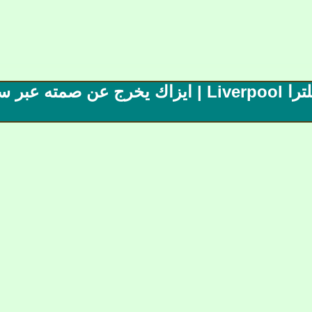
م1 | صحيفة (1) ابطال إنجلترا Liverpool | ايزاك ي