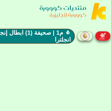
منتديات كووورة
كووورة إنجليزية

انجلترا