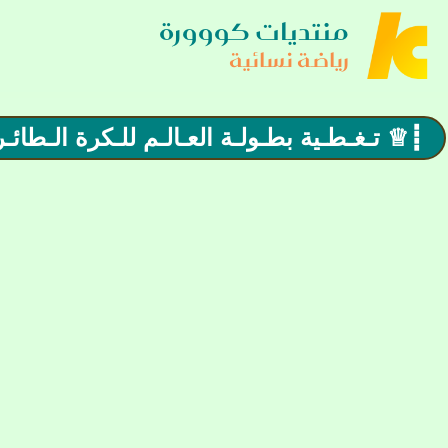
منتديات كووورة
رياضة نسائية
┋♕ تـغـطـية بطـولـة العـالـم للـكرة الـطائـرة للس