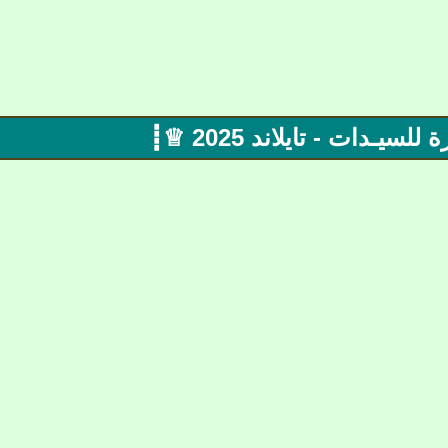
يـدات - تايلاند 2025 ♕┋