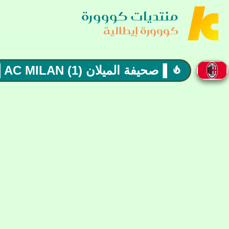
منتديات كووورة
كووورة إيطالية
▐صحيفة الميلان (1) AC MILAN ▐اتفاق مع نكونكو
