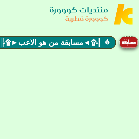
منتديات كووورة
كووورة قطرية
╣۩◄مسابقة من هو الاعب►۩╠ الع
