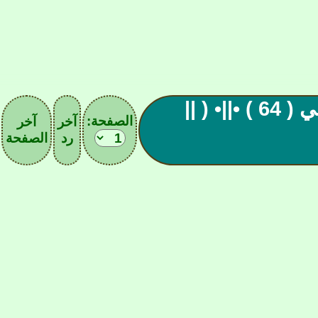
|• صادوووه الآسيوى العالمي ( 64 ) •||• ( ||
الصفحة:
آخر
آخر
رد
الصفحة