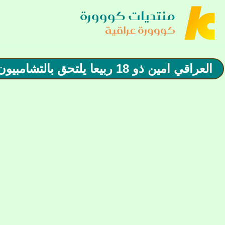
منتديات كووورة
كووورة عراقية
العراقي امين ذو 18 ربيعا يلتحق بالتشامبيون شيب الانكليزي عن طريق نوريتش سيتي الإنكليزي