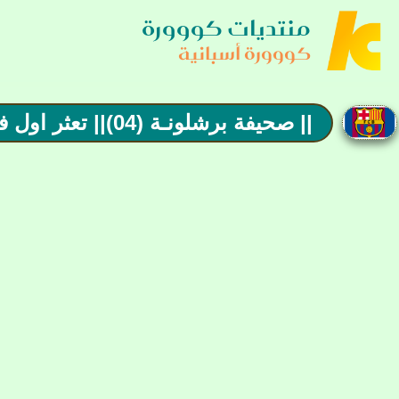
منتديات كووورة
كووورة أسبانية
|| صحيفة برشلونـة (04)|| تعثر اول فى ملعب رايو قبل التوقف الدولى