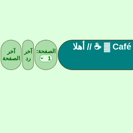
▓ المقهـ| 136|ے الآسيـويے Café ▓ ☕ // أهلا
الصفحة:
آخر
آخر
رد
الصفحة