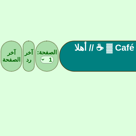
▓ المقهـ| 140|ے الآسيـويے Café ▓ ☕ // أهلا
الصفحة:
آخر
آخر
رد
الصفحة