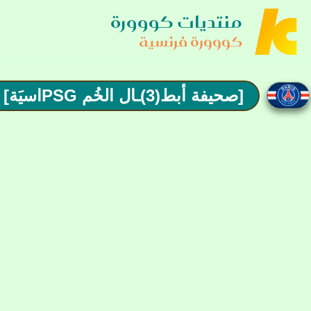
منتديات كووورة
كووورة فرنسية
[صحيفة أبط(3)ـال الخُم PSGاسيَة]