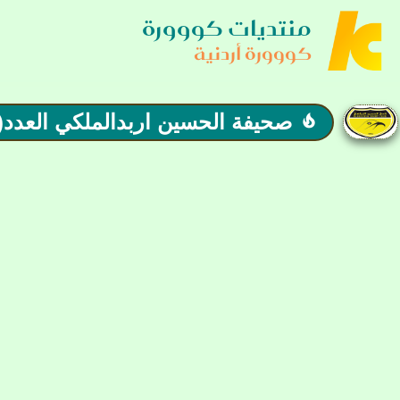
منتديات كووورة
كووورة أردنية
صحيفة الحسين اربدالملكي العدد(13) ALHUSSIN IRBID CLUB
