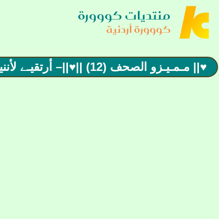
منتديات كووورة
كووورة أردنية
♥|| مـمـيـزو الصحف (12) ||♥||– أرتقيـے لأننيـے أردنيـے