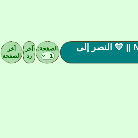
|| ( 15 ) صحيفة نادي النصـر || Nassr F.C || 💛 النصر إلى
الصفحة:
آخر
آخر
رد
الصفحة