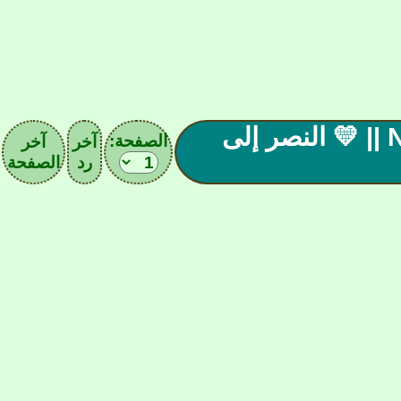
|| ( 21 ) صحيفة نادي النصـر || Nassr F.C || 💛 النصر إلى
الصفحة:
آخر
آخر
رد
الصفحة