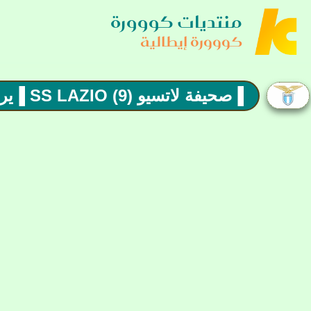
منتديات كووورة
كووورة إيطالية
▐صحيفة لاتسيو (9) SS LAZIO ▐يرجى قراءة الرد الاول قبل المشاركة !