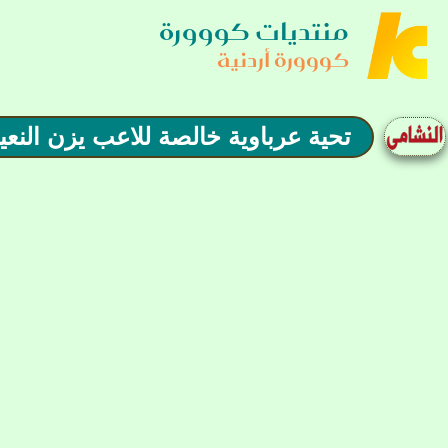
منتديات كووورة
كووورة أردنية
تحية عرباوية خالصة للاعب يزن النع