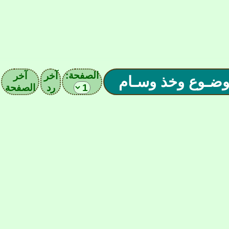
الصفحة:
آخر
آخر
موضـوع وخذ وسـام
رد
الصفحة