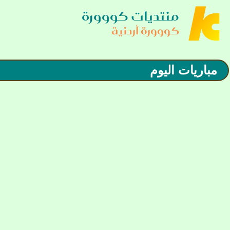
منتديات كووورة
كووورة أردنية
مباريات اليوم